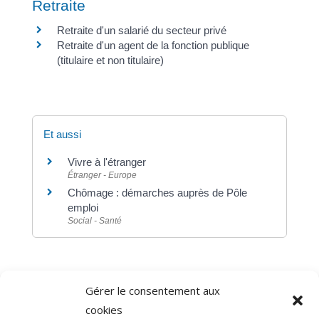
Retraite
Retraite d'un salarié du secteur privé
Retraite d'un agent de la fonction publique
(titulaire et non titulaire)
Et aussi
Vivre à l'étranger
Étranger - Europe
Chômage : démarches auprès de Pôle
emploi
Social - Santé
Gérer le consentement aux
©
Direction de l'information légale et administrative
cookies
comarquage developpé par
baseo.io