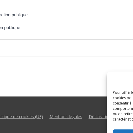
nction publique
on publique
Pour offrir 
cookies pou
consentir à
comportement
ou de retire
litique de cookies (UE)
Mentions légales
Déclaration d’accessibil
caractéristi