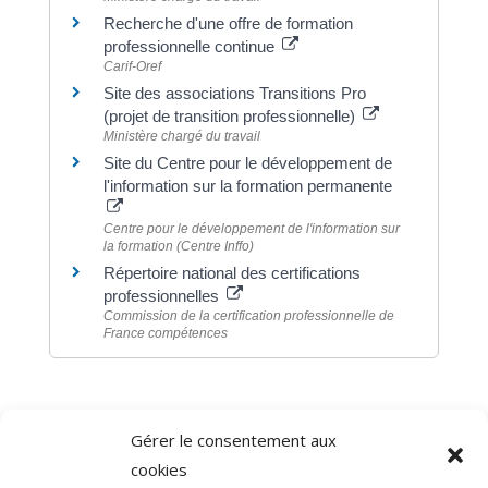
Recherche d'une offre de formation
professionnelle continue
Carif-Oref
Site des associations Transitions Pro
(projet de transition professionnelle)
Ministère chargé du travail
Site du Centre pour le développement de
l'information sur la formation permanente
Centre pour le développement de l'information sur
la formation (Centre Inffo)
Répertoire national des certifications
professionnelles
Commission de la certification professionnelle de
France compétences
Gérer le consentement aux
©
Direction de l'information légale et administrative
cookies
comarquage developpé par
baseo.io