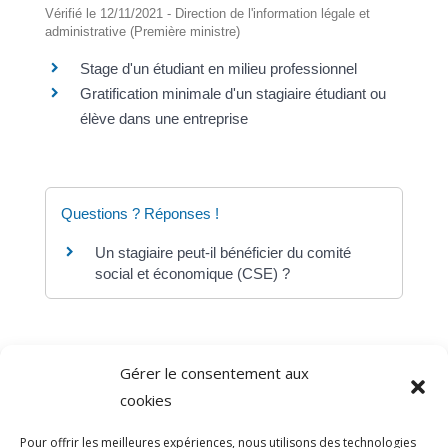
Vérifié le 12/11/2021 - Direction de l'information légale et
administrative (Première ministre)
Stage d'un étudiant en milieu professionnel
Gratification minimale d'un stagiaire étudiant ou
élève dans une entreprise
Questions ? Réponses !
Un stagiaire peut-il bénéficier du comité
social et économique (CSE) ?
Gérer le consentement aux
©
Direction de l'information légale et administrative
cookies
comarquage developpé par
baseo.io
Pour offrir les meilleures expériences, nous utilisons des technologies