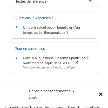
Textes de référence
Questions ? Réponses !
Un contractuel peut-il bénéficier d'un
temps partiel thérapeutique ?
Pour en savoir plus
Foire aux questions : le temps partiel pour
motif thérapeutique dans la FPE
Ministère chargé de la fonction publique
Gérer le consentement aux
©
Direction de l'information légale et administrative
cookies
comarquage developpé par
baseo.io
Pour offrir les meilleures expériences, nous utilisons des technologies