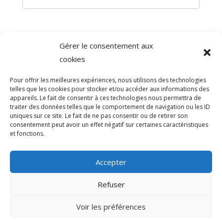
Gérer le consentement aux
©
Direction de l'information légale et administrative
cookies
comarquage developpé par
baseo.io
Pour offrir les meilleures expériences, nous utilisons des technologies
telles que les cookies pour stocker et/ou accéder aux informations des
appareils. Le fait de consentir à ces technologies nous permettra de
traiter des données telles que le comportement de navigation ou les ID
uniques sur ce site. Le fait de ne pas consentir ou de retirer son
consentement peut avoir un effet négatif sur certaines caractéristiques
et fonctions.
Accepter
Refuser
>
Voir les préférences
© 2026 Mairie de Sainte-Léocadie | Site