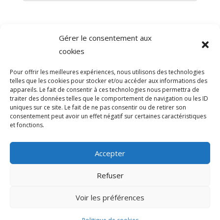
Gérer le consentement aux
©
Direction de l'information légale et administrative
cookies
comarquage developpé par
baseo.io
Pour offrir les meilleures expériences, nous utilisons des technologies
telles que les cookies pour stocker et/ou accéder aux informations des
appareils. Le fait de consentir à ces technologies nous permettra de
traiter des données telles que le comportement de navigation ou les ID
uniques sur ce site. Le fait de ne pas consentir ou de retirer son
consentement peut avoir un effet négatif sur certaines caractéristiques
et fonctions.
Accepter
Refuser
>
Voir les préférences
© 2026 Mairie de Sainte-Léocadie | Site
Internet réalisé par
SATURNE innovations