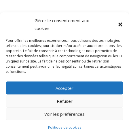
Gérer le consentement aux
©
Direction de l'information légale et administrative
cookies
comarquage developpé par
baseo.io
Pour offrir les meilleures expériences, nous utilisons des technologies
telles que les cookies pour stocker et/ou accéder aux informations des
appareils. Le fait de consentir à ces technologies nous permettra de
traiter des données telles que le comportement de navigation ou les ID
uniques sur ce site. Le fait de ne pas consentir ou de retirer son
consentement peut avoir un effet négatif sur certaines caractéristiques
et fonctions.
Accepter
Refuser
>
Voir les préférences
© 2026 Mairie de Sainte-Léocadie | Site
Internet réalisé par
SATURNE innovations
Politique de cookies