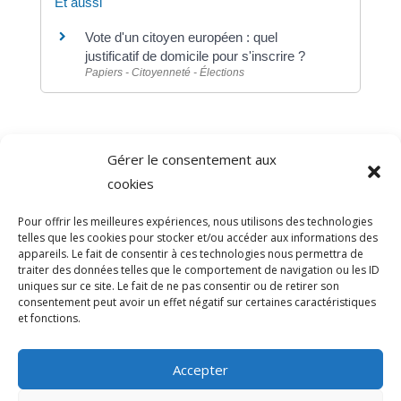
Et aussi
Vote d'un citoyen européen : quel
justificatif de domicile pour s'inscrire ?
Papiers - Citoyenneté - Élections
Gérer le consentement aux
©
Direction de l'information légale et administrative
cookies
comarquage developpé par
baseo.io
Pour offrir les meilleures expériences, nous utilisons des technologies
telles que les cookies pour stocker et/ou accéder aux informations des
appareils. Le fait de consentir à ces technologies nous permettra de
traiter des données telles que le comportement de navigation ou les ID
uniques sur ce site. Le fait de ne pas consentir ou de retirer son
consentement peut avoir un effet négatif sur certaines caractéristiques
et fonctions.
Accepter