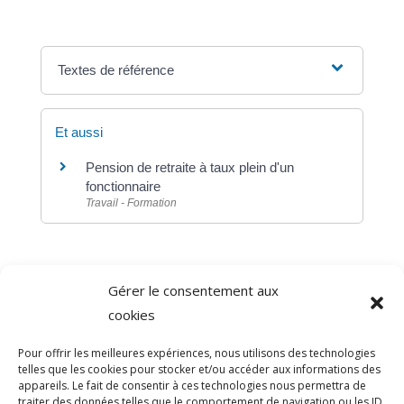
Textes de référence
Et aussi
Pension de retraite à taux plein d'un
fonctionnaire
Travail - Formation
Gérer le consentement aux
©
Direction de l'information légale et administrative
cookies
comarquage developpé par
baseo.io
Pour offrir les meilleures expériences, nous utilisons des technologies
telles que les cookies pour stocker et/ou accéder aux informations des
appareils. Le fait de consentir à ces technologies nous permettra de
traiter des données telles que le comportement de navigation ou les ID