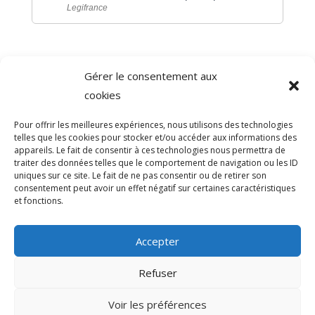
Legifrance
Gérer le consentement aux
©
Direction de l'information légale et administrative
cookies
comarquage developpé par
baseo.io
Pour offrir les meilleures expériences, nous utilisons des technologies
telles que les cookies pour stocker et/ou accéder aux informations des
appareils. Le fait de consentir à ces technologies nous permettra de
traiter des données telles que le comportement de navigation ou les ID
uniques sur ce site. Le fait de ne pas consentir ou de retirer son
consentement peut avoir un effet négatif sur certaines caractéristiques
et fonctions.
Accepter
Refuser
>
Voir les préférences
© 2026 Mairie de Sainte-Léocadie | Site