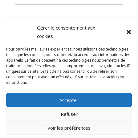
Gérer le consentement aux
©
Direction de l'information légale et administrative
cookies
comarquage developpé par
baseo.io
Pour offrir les meilleures expériences, nous utilisons des technologies
telles que les cookies pour stocker et/ou accéder aux informations des
appareils. Le fait de consentir à ces technologies nous permettra de
traiter des données telles que le comportement de navigation ou les ID
uniques sur ce site. Le fait de ne pas consentir ou de retirer son
consentement peut avoir un effet négatif sur certaines caractéristiques
et fonctions.
Accepter
Refuser
>
Voir les préférences
© 2026 Mairie de Sainte-Léocadie | Site
Internet réalisé par
SATURNE innovations