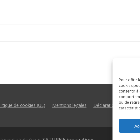
Pour offrir 
cookies pou
consentir à
comportement
ou de retire
litique de cookies (UE)
Mentions légales
Déclaration d’accessibil
caractéristi
Ac
nternet réalisé par
SATURNE innovations