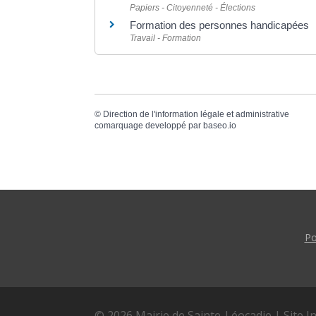
Papiers - Citoyenneté - Élections
Formation des personnes handicapées
Travail - Formation
©
Direction de l'information légale et administrative
comarquage developpé par
baseo.io
Po
© 2026 Mairie de Sainte-Léocadie | Site I