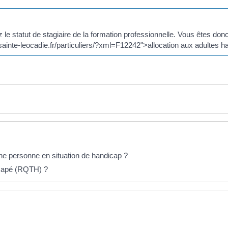
 le statut de stagiaire de la formation professionnelle. Vous êtes do
/sainte-leocadie.fr/particuliers/?xml=F12242">allocation aux adultes
ne personne en situation de handicap ?
icapé (RQTH) ?