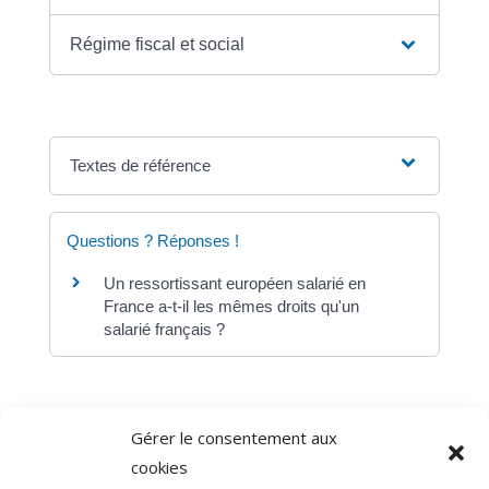
Régime fiscal et social
Textes de référence
Questions ? Réponses !
Un ressortissant européen salarié en
France a-t-il les mêmes droits qu'un
salarié français ?
Gérer le consentement aux
©
Direction de l'information légale et administrative
cookies
comarquage developpé par
baseo.io