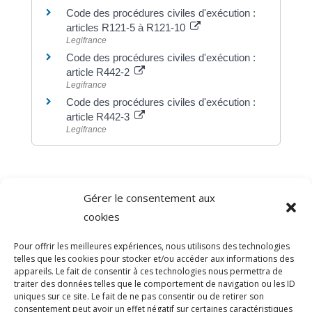
Code des procédures civiles d'exécution :
articles R121-5 à R121-10
Legifrance
Code des procédures civiles d'exécution :
article R442-2
Legifrance
Code des procédures civiles d'exécution :
article R442-3
Legifrance
Gérer le consentement aux
©
Direction de l'information légale et administrative
cookies
comarquage developpé par
baseo.io
Pour offrir les meilleures expériences, nous utilisons des technologies
telles que les cookies pour stocker et/ou accéder aux informations des
appareils. Le fait de consentir à ces technologies nous permettra de
traiter des données telles que le comportement de navigation ou les ID
uniques sur ce site. Le fait de ne pas consentir ou de retirer son
consentement peut avoir un effet négatif sur certaines caractéristiques