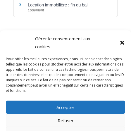
Location immobilière : fin du bail
Logement
Gérer le consentement aux
©
Direction de l'information légale et administrative
cookies
comarquage developpé par
baseo.io
Pour offrir les meilleures expériences, nous utilisons des technologies
telles que les cookies pour stocker et/ou accéder aux informations des
appareils. Le fait de consentir à ces technologies nous permettra de
traiter des données telles que le comportement de navigation ou les ID
uniques sur ce site. Le fait de ne pas consentir ou de retirer son
consentement peut avoir un effet négatif sur certaines caractéristiques
et fonctions.
Accepter
Refuser
>