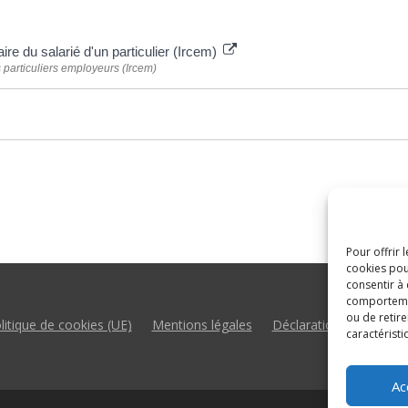
ire du salarié d'un particulier (Ircem)
 particuliers employeurs (Ircem)
Pour offrir 
cookies pou
consentir à
comportement
ou de retire
litique de cookies (UE)
Mentions légales
Déclaration d’accessibil
caractéristi
Ac