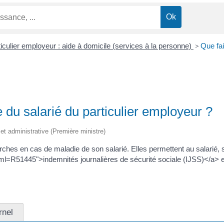
iculier employeur : aide à domicile (services à la personne)
>
Que fai
 du salarié du particulier employeur ?
e et administrative (Première ministre)
ches en cas de maladie de son salarié. Elles permettent au salarié, s'
/?xml=R51445">indemnités journalières de sécurité sociale (IJSS)</a>
rnel