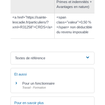
Primes et indemnités +
déduc
Avantages en nature)
impo
<a href="https://sainte-
<span
leocadie.fr/particuliers/?
class="valeur">0,50 %
xml=R31258">CRDS</a>
</span> non déductible
du revenu imposable
Textes de référence
Et aussi
Pour un fonctionnaire
Travail - Formation
Pour en savoir plus