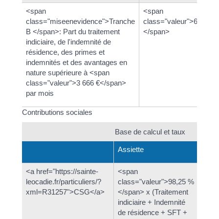
<span
<span
class="miseenevidence">Tranche
class="valeur">6,95 %
B </span>: Part du traitement
</span>
indiciaire, de l'indemnité de
résidence, des primes et
indemnités et des avantages en
nature supérieure à <span
class="valeur">3 666 €</span>
par mois
Contributions sociales
Base de calcul et taux
Assiette
Taux
<a href="https://sainte-
<span
<spa
leocadie.fr/particuliers/?
class="valeur">98,25 %
clas
xml=R31257">CSG</a>
</span> x (Traitement
</sp
indiciaire + Indemnité
clas
de résidence + SFT +
</sp