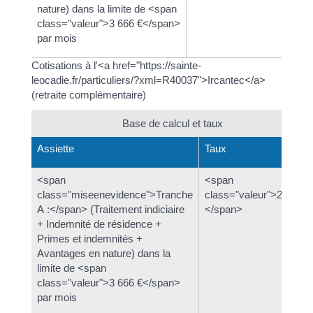
nature) dans la limite de <span
class="valeur">3 666 €</span>
par mois
Cotisations à l'<a href="https://sainte-
leocadie.fr/particuliers/?xml=R40037">Ircantec</a>
(retraite complémentaire)
Base de calcul et taux
Assiette
Taux
<span
<span
class="miseenevidence">Tranche
class="valeur">2,80 %
A :</span> (Traitement indiciaire
</span>
+ Indemnité de résidence +
Primes et indemnités +
Avantages en nature) dans la
limite de <span
class="valeur">3 666 €</span>
par mois