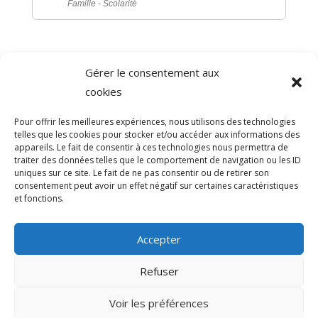
Famille - Scolarité
Gérer le consentement aux
©
Direction de l'information légale et administrative
cookies
comarquage developpé par
baseo.io
Pour offrir les meilleures expériences, nous utilisons des technologies
telles que les cookies pour stocker et/ou accéder aux informations des
appareils. Le fait de consentir à ces technologies nous permettra de
traiter des données telles que le comportement de navigation ou les ID
uniques sur ce site. Le fait de ne pas consentir ou de retirer son
consentement peut avoir un effet négatif sur certaines caractéristiques
et fonctions.
Accepter
Refuser
>
Voir les préférences
© 2026 Mairie de Sainte-Léocadie | Site