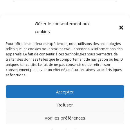
Gérer le consentement aux
©
Direction de l'information légale et administrative
cookies
comarquage developpé par
baseo.io
Pour offrir les meilleures expériences, nous utilisons des technologies
telles que les cookies pour stocker et/ou accéder aux informations des
appareils. Le fait de consentir à ces technologies nous permettra de
traiter des données telles que le comportement de navigation ou les ID
uniques sur ce site. Le fait de ne pas consentir ou de retirer son
consentement peut avoir un effet négatif sur certaines caractéristiques
et fonctions.
Accepter
Refuser
>
Voir les préférences
© 2026 Mairie de Sainte-Léocadie | Site
Internet réalisé par
SATURNE innovations