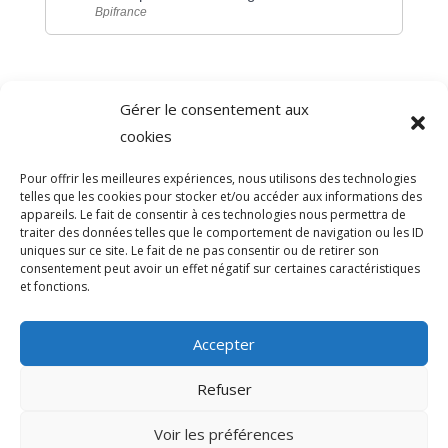
Bpifrance
Gérer le consentement aux
©
Direction de l'information légale et administrative
cookies
comarquage developpé par
baseo.io
Pour offrir les meilleures expériences, nous utilisons des technologies
telles que les cookies pour stocker et/ou accéder aux informations des
appareils. Le fait de consentir à ces technologies nous permettra de
traiter des données telles que le comportement de navigation ou les ID
uniques sur ce site. Le fait de ne pas consentir ou de retirer son
consentement peut avoir un effet négatif sur certaines caractéristiques
et fonctions.
Accepter
Refuser
>
Voir les préférences
© 2026 Mairie de Sainte-Léocadie | Site