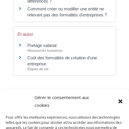
différences ?
Comment créer ou modifier une entité ne
relevant pas des formalités d’entreprises ?
Et aussi
Portage salarial
Ressources humaines
Coût des formalités de création d'une
entreprise
Étapes de vie
Gérer le consentement aux
©
Direction de l'information légale et administrative
cookies
comarquage developpé par
baseo.io
Pour offrir les meilleures expériences, nous utilisons des technologies
telles que les cookies pour stocker et/ou accéder aux informations des
appareils. Le fait de consentir à ces technologies nous permettra de