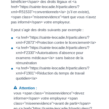
bénéficier</span> des droits légaux et <a
href="https://sainte-leocadie.fr/particuliers/?
xml=R51533">conventionnels</a> (s'il en existe),
<span class="miseenevidence">tant que vous n'avez
pas informé</span> votre employeur.
Il peut s'agir des droits suivants par exemple :
<a href="https://sainte-leocadie.fr/particuliers/?
xml=F2873">Protection contre le licenciement</a>
<a href="https://sainte-leocadie.fr/particuliers/?
xml=F2330">Autorisations d'absence pour
examens médicaux</a> sans baisse de la
rémunération
<a href="https://sainte-leocadie.fr/particuliers/?
xml=F1901">Réduction du temps de travail
quotidien</a>
Attention :
vous <span class="miseenevidence">devez
informer</span> votre employeur <span
class="miseenevidence">avant de partir</span>
en <a href="https://sainte-leocadie.fr/particuliers/?