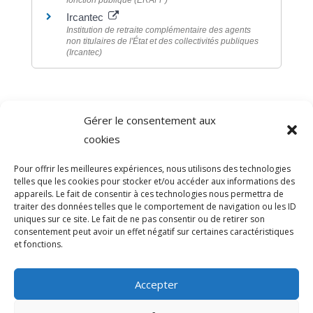
Ircantec
Institution de retraite complémentaire des agents
non titulaires de l'État et des collectivités publiques
(Ircantec)
Gérer le consentement aux
©
Direction de l'information légale et administrative
cookies
comarquage developpé par
baseo.io
Pour offrir les meilleures expériences, nous utilisons des technologies
telles que les cookies pour stocker et/ou accéder aux informations des
appareils. Le fait de consentir à ces technologies nous permettra de
traiter des données telles que le comportement de navigation ou les ID
uniques sur ce site. Le fait de ne pas consentir ou de retirer son
consentement peut avoir un effet négatif sur certaines caractéristiques
et fonctions.
Accepter