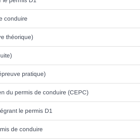
er le permis D1
de conduire
e théorique)
uite)
épreuve pratique)
men du permis de conduire (CEPC)
égrant le permis D1
ermis de conduire