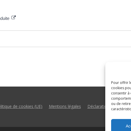
nduite
Pour offrir 
cookies pou
consentir à
comportement
ou de retire
litique de cookies (UE)
Mentions légales
Déclaration d’accessibil
caractéristi
Ac